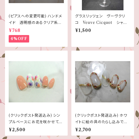
(ピアスへの変更可能) ハンドメ
グラスリッツェン ヴーヴクリ
イド 透明感のあるクリア系で
コ Veuve Cicquot シャン
イヤリング
パングラスに薔薇と小花
¥768
¥1,500
4%OFF
(クリックポスト発送込み) シン
(クリックポスト発送込み) ホワ
プルベースにお花を咲かせてネ
イトに絵の具のたらし込みで大
イルチップ ☆ジェル使用作品
人ネイルチップ ジェル使用作
¥2,500
¥2,700
品