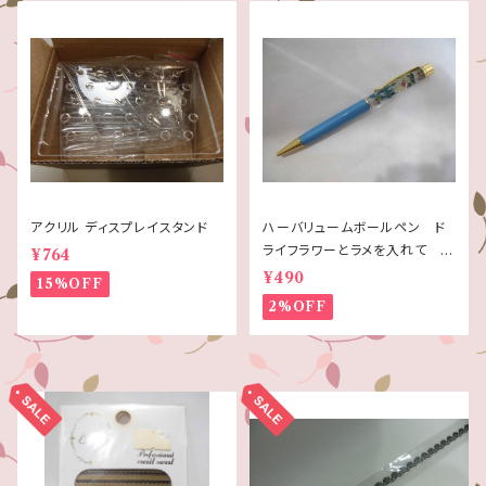
アクリル ディスプレイスタンド
ハーバリュームボールペン ド
ライフラワーとラメを入れて ブ
¥764
ルー
¥490
15%OFF
2%OFF