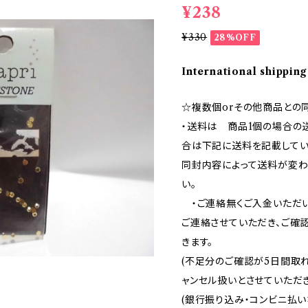
¥238
¥330
28%OFF
International shipping
☆複数個orその他商品との
・送料は 商品1個の場合の
合は下記に送料を記載してい
同封内容によって送料が変わ
い。
・ご連絡無くご入金いただ
ご連絡させていただき、ご確
きます。
(不足分のご確認が5日間取
ャンセル扱いとさせていただ
(銀行振り込み・コンビニ払