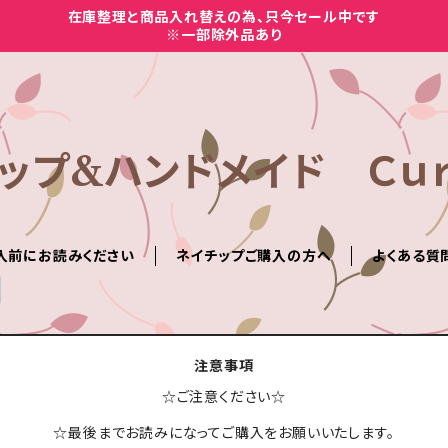
在庫整理と商品入れ替えの為、只今セール中です
※一部除外品あり
ップ&ハンドメイド Ｃｕｒ
入前にお読みください
ネイチップご購入の方へ
よくある質
注意事項
☆ご注意ください☆
☆最後までお読みになってご購入をお願いいたします。