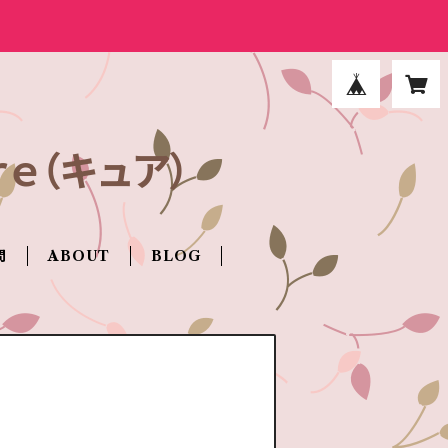
ｅ（キュア）
問
ABOUT
BLOG