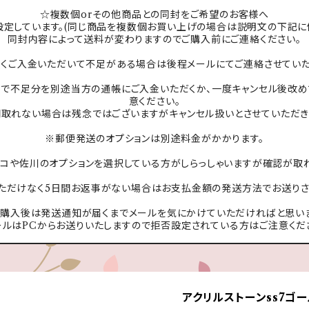
☆複数個orその他商品との同封をご希望のお客様へ
設定しています。(同じ商品を複数個お買い上げの場合は説明文の下記に
同封内容によって送料が変わりますのでご購入前にご連絡ください。
無くご入金いただいて不足がある場合は後程メールにてご連絡させていた
で不足分を別途当方の通帳にご入金いただくか、一度キャンセル後改め
意ください。
間取れない場合は残念ではございますがキャンセル扱いとさせていただき
※郵便発送のオプションは別途料金がかかります。
コや佐川のオプションを選択している方がしらっしゃいますが確認が取
ただけなく5日間お返事がない場合はお支払金額の発送方法でお送りさ
ご購入後は発送通知が届くまでメールを気にかけていただければと思いま
ールはPCからお送りいたしますので拒否設定されている方はご注意くだ
アクリルストーンss7ゴ