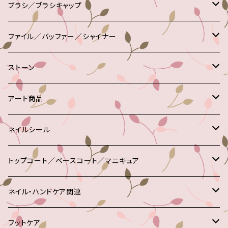
ベースジェル
トップジェル
パウダー
ブラシ／ブラシキャップ
Nail de Dance
カラー
アセトン
ジェルブラシ
ファイル／バッファー／シャイナー
ノーリフト
ワイプ
フォーム
ジェルブラシキャップ
エメリーボード
ストーン
harmony
アセトン／ジェルリムーバー
その他
スカルプブラシキャップ
ファイル
アクリル
アート商品
ミラージュ
80／80
ライト
モノマー(リキッド)
アートブラシ
シャイナー
ガラス
グリッター
ネイルシール
100グリット
LED
フォーム
スポンジファイル
SWAROVSKI
ホログラム
フラワー
トップコート／ベースコート／マニキュア
100／180
UV
180
その他
パール
ブリオン
アニマル
ベースコート
ネイル・ハンドケア関連
150／150
180／220
ＯＰＩ
スタッズ
ﾒﾀﾙﾌﾚｰﾑ
レース
トップコート
ネイルケア
フットケア