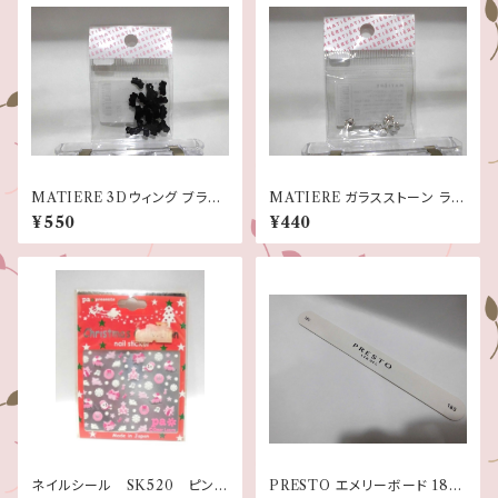
MATIERE 3Dウィング ブラッ
MATIERE ガラスストーン ラウ
ク
ンドフラワー 6×6 クリスタルク
¥550
¥440
リアー
ネイルシール SK520 ピンク
PRESTO エメリーボード 180/