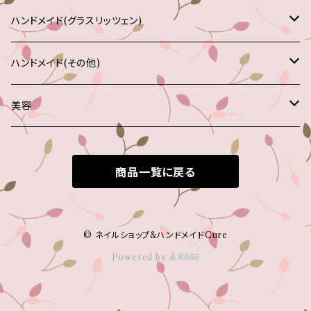
SHAREYDVA
ナゲット
エプロン
チップ
ピアス
マグネット
ハンドメイド(グラスリッツェン)
バブルノン
ホイル
テーブルシート
タトゥーシール
イヤリング
メモクリップ
グラス
ハンドメイド(その他)
BANDI
フェザー(羽)
チップケース
ランプ
ランプ
美容
Nubar
ｽﾄｰﾝﾃﾞｨｯｼｭ
ハンド
フォトフレーム
ボディ
商品一覧に戻る
クリーム
ネイルピアス
アームレスト
お皿
フェイス
ジェル
マスク
その他
フィンガーボール
風鈴
アイ
© ネイルショップ&ハンドメイドCure
Powered by
ピーリング
クリーム
パック
ボディシール
ケース
容器
食品
その他
ジェル