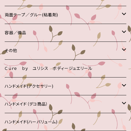
180グリット
220／280
SHAREYDVA
ＯＰＩ
クリーム
フレーム付き
メタルパーツ
フェザー
カラー
ハンドケア
ファイル
両面テープ／グルー(粘着剤)
240グリット
240
エッシー
カルジェル
プッシャー
エッシィー
クリーム
球体
パーツ
イニシャル
ラメ
角質除去
粘着剤
容器／備品
２４０／２４０
エッシィー
オイル
OPI
ジェル
Nubar
その他
ジュエリーパーツ
リボン
その他
両面テープ
ダストブラシ
その他
キューティクルリムーバー
Jessica
グローブ
シャングリー
チェーン
千鳥
グルー
ディスペンサー
ポリッシュリムーバー
Ｃｕｒｅ ｂｙ ユリシス ボディージュエリール
パック
その他
リング
スペースネイル
モヘア
季節もの
レジン
ネイルブラシ
シルク
ハンドメイド(アクセサリー)
リンダ
ピーリング
カルジェル
ベルベット
キャラクター
カラーチャート
ルームコロン
ブレスレット
ハンドメイド（デコ商品）
シンフル
シェル
その他
ツイザー(ピンセット)
コットン
ヘアアクセサリー
ストラップ
ハンドメイド(ハーバリューム)