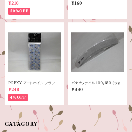
クリスマス
180
¥210
¥160
50%OFF
PREXY アートホイル フラワー
バナナファイル 100/180 (ウォッ
シリーズ 33
シャブルタイプ)
¥248
¥330
4%OFF
CATAGORY