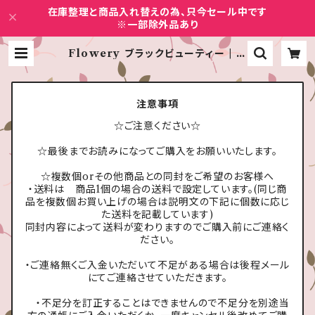
在庫整理と商品入れ替えの為、只今セール中です
※一部除外品あり
Flowery ブラックビューティー | ネ
イルショップ&ハンドメイドCure
注意事項
☆ご注意ください☆
☆最後までお読みになってご購入をお願いいたします。
☆複数個orその他商品との同封をご希望のお客様へ
・送料は 商品1個の場合の送料で設定しています。(同じ商
品を複数個お買い上げの場合は説明文の下記に個数に応じ
た送料を記載しています)
同封内容によって送料が変わりますのでご購入前にご連絡く
ださい。
・ご連絡無くご入金いただいて不足がある場合は後程メール
にてご連絡させていただきます。
・不足分を訂正することはできませんので不足分を別途当