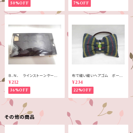
50%OFF
7%OFF
Ｂ．Ｎ． ラインストーンケー
布で縫い縫いヘアゴム ボーダ
ス ＲＳＣ－２
ーリボン(和風柄)
¥212
¥234
36%OFF
22%OFF
その他の商品