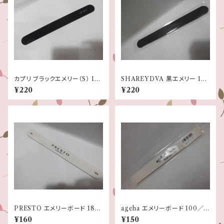
カプリ ブラックエメリー（S） 150
SHAREYDVA 黒エメリー 18
／220
0/180
¥220
¥220
PRESTO エメリーボード 180/
ageha エメリーボード 100／1
180
50
¥160
¥150